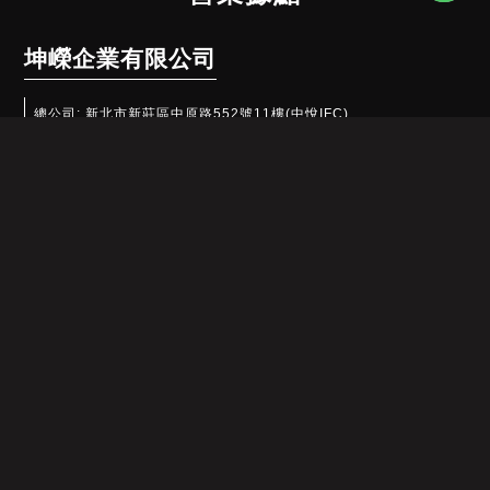
坤嶸企業有限公司
總公司:
新北市新莊區中原路552號11樓(中悅IFC)
TEL:
(02)2290-2500
台中:
台中市台灣大道三段556巷6號2樓
TEL:
(04)2702-6477
台南:
709台南市安南區長和路一段386號
TEL:
(06)700-3677
坤僑貿易有限公司
江蘇省昆山市玉山鎮集街東村15棟304室
TEL:
(0512)5750-7151