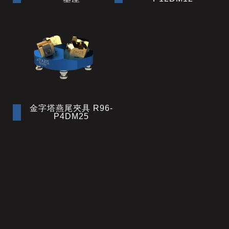
金字塔燕尾夾具 R96-
P4DM25