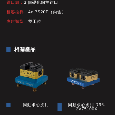
鉗口組：
3 個硬化鋼主鉗口
相容拉桿：
4x PS20F（內含）
虎鉗類型：
雙工位
相關產品
同動求心虎鉗
同動求心虎鉗 R96-
2V75100X