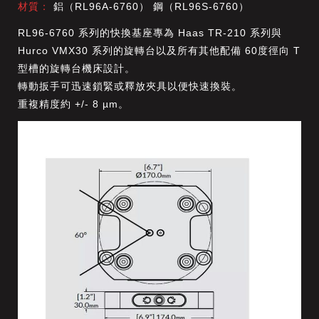
材質：
鋁（RL96A-6760） 鋼（RL96S-6760）
RL96-6760 系列的快換基座專為 Haas TR-210 系列與
Hurco VMX30 系列的旋轉台以及所有其他配備 60度徑向 T
型槽的旋轉台機床設計。
轉動扳手可迅速鎖緊或釋放夾具以便快速換裝。
重
複精度約 +/- 8 µm。