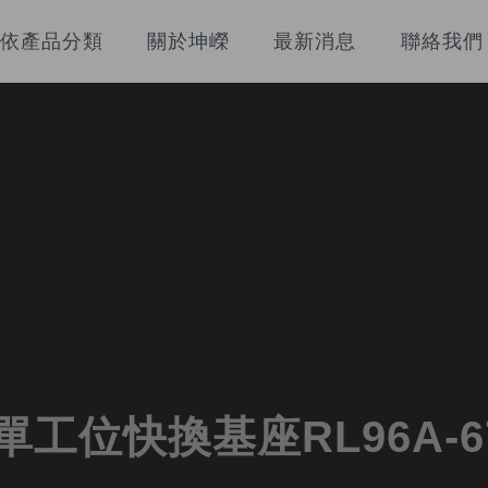
依產品分類
關於坤嶸
最新消息
聯絡我們
單工位快換基座RL96A-679