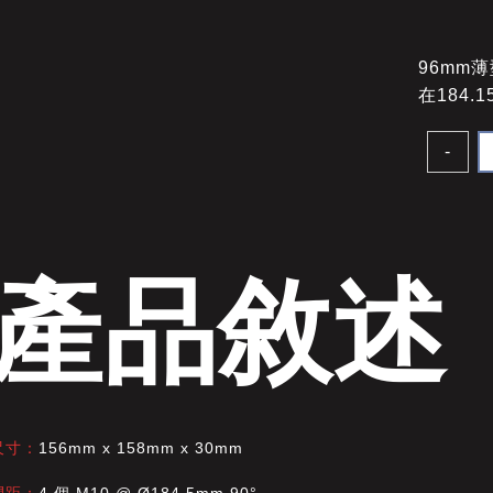
96mm
在184.
-
產品敘述
尺寸：
156mm x 158mm x 30mm
間距：
4 個 M10 @ Ø184.5mm 90°