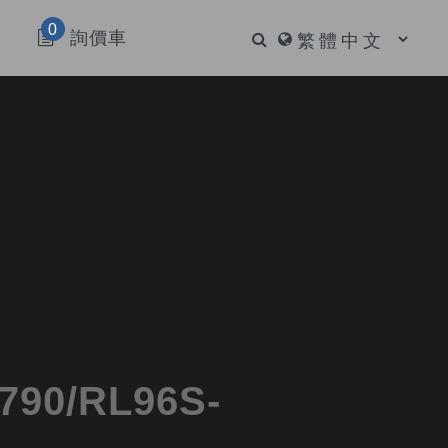
0
詢價車
0/RL96S-