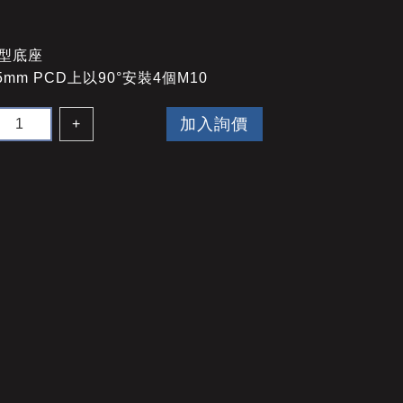
薄型底座
15mm PCD上以90°安裝4個M10
加入詢價
+