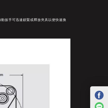
轉動扳手可迅速鎖緊或釋放夾具以便快速換